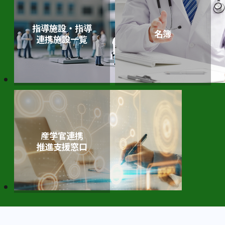
指導施設・指導
名簿
連携施設一覧
産学官連携
推進⽀援窓⼝