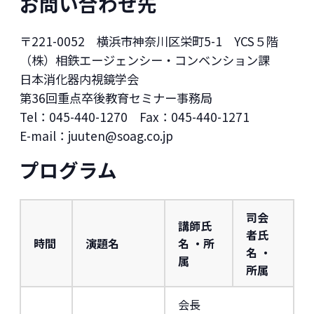
お問い合わせ先
〒221-0052 横浜市神奈川区栄町5-1 YCS５階
（株）相鉄エージェンシー・コンベンション課
日本消化器内視鏡学会
第36回重点卒後教育セミナー事務局
Tel：045-440-1270 Fax：045-440-1271
E-mail：juuten@soag.co.jp
プログラム
司会
講師氏
者氏
時間
演題名
名 ・所
名 ・
属
所属
会長