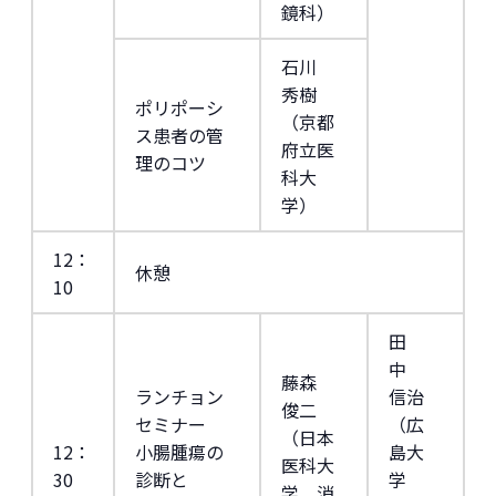
鏡科）
石川
秀樹
ポリポーシ
（京都
ス患者の管
府立医
理のコツ
科大
学）
12：
休憩
10
田
中
藤森
ランチョン
信治
俊二
セミナー
（広
（日本
12：
小腸腫瘍の
島大
医科大
30
診断と
学
学 消