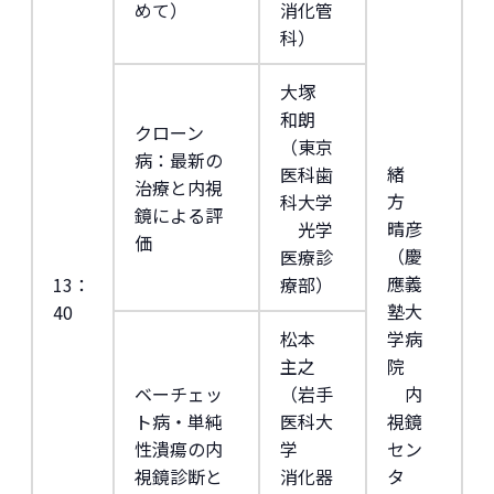
めて）
消化管
科）
大塚
和朗
クローン
（東京
病：最新の
緒
医科歯
治療と内視
方
科大学
鏡による評
晴彦
光学
価
（慶
医療診
應義
13：
療部）
塾大
40
松本
学病
主之
院
ベーチェッ
（岩手
内
ト病・単純
医科大
視鏡
性潰瘍の内
学
セン
視鏡診断と
消化器
タ