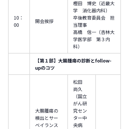
樫田 博史（近畿大
学 消化器内科）
10：
卒後教育委員会 担
開会挨拶
00
当理事
高橋 信一（杏林大
学医学部 第３内
科）
【第１部】大腸腫瘍の診断とfollow-
upのコツ
松田
尚久
（国立
がん研
大腸腫瘍の
究セン
検出とサー
ター中
ベイランス
央病