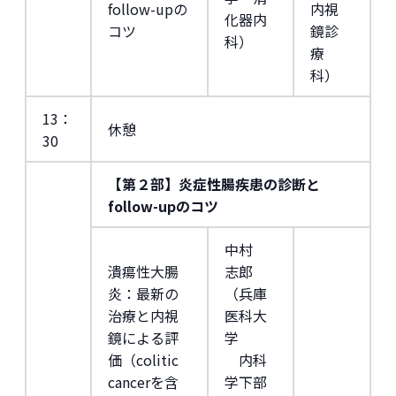
follow-upの
内視
化器内
コツ
鏡診
科）
療
科）
13：
休憩
30
【第２部】炎症性腸疾患の診断と
follow-upのコツ
中村
潰瘍性大腸
志郎
炎：最新の
（兵庫
治療と内視
医科大
鏡による評
学
価（colitic
内科
cancerを含
学下部