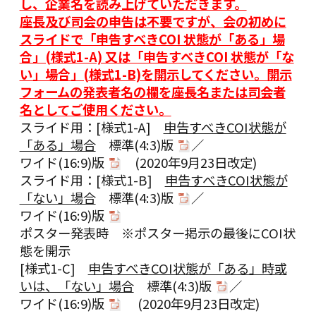
し、企業名を読み上げていただきます。
座長及び司会の申告は不要ですが、会の初めに
スライドで「申告すべきCOI 状態が「ある」場
合」(様式1-A) 又は「申告すべきCOI 状態が「な
い」場合」(様式1-B)を開示してください。開示
フォームの発表者名の欄を座長名または司会者
名としてご使用ください。
スライド用：[様式1-A]
申告すべきCOI状態が
「ある」場合
標準(4:3)版
／
ワイド(16:9)版
(2020年9月23日改定)
スライド用：[様式1-B]
申告すべきCOI状態が
「ない」場合
標準(4:3)版
／
ワイド(16:9)版
ポスター発表時 ※ポスター掲示の最後にCOI状
態を開示
[様式1-C]
申告すべきCOI状態が「ある」時或
いは、「ない」場合
標準(4:3)版
／
ワイド(16:9)版
(2020年9月23日改定)