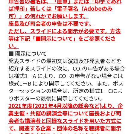
申告書の署名は、「直筆」または「印字であれ
ば押印」若しくは「電子署名（Adobeのみ
可）」の何れかでお願いします。
座長及び司会者の申告は不要です。
ただし、スライドによる開示が必要です。方法
等は
下記「■開示について」をご参照くださ
い。
■ 開示について
発表スライドの最初又は演題及び発表者などを
紹介するスライドの次に、COIの申告がある場合
は様式1－A により、COI の申告がない場合には
様式1－B により開示してください。また、ポス
ターセッションの場合は、所定の様式1－Cによ
りポスターの最後に開示してください。
2021年度(2021年4月以降の総会など)より、企
業主催・共催の講演会等について座長および司
会者も講演者と同様なスライドを用いた方式に
て、関連する企業・団体の名称を聴講者に開示