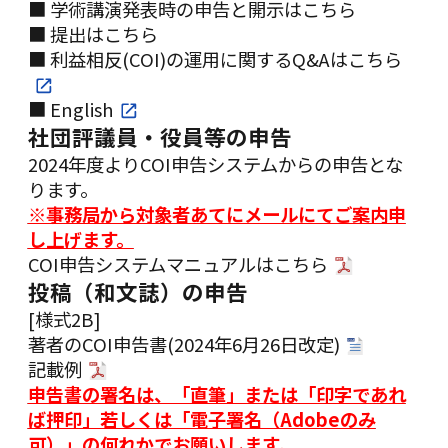
■ 学術講演発表時の申告と開示はこちら
■ 提出はこちら
■ 利益相反(COI)の運用に関するQ&Aはこちら
■ English
社団評議員・役員等の申告
2024年度よりCOI申告システムからの申告とな
ります。
※事務局から対象者あてにメールにてご案内申
し上げます。
COI申告システムマニュアルは
こちら
投稿（和文誌）の申告
[様式2B]
著者のCOI申告書(2024年6月26日改定)
記載例
申告書の署名は、「直筆」または「印字であれ
ば押印」若しくは「電子署名（Adobeのみ
可）」の何れかでお願いします。