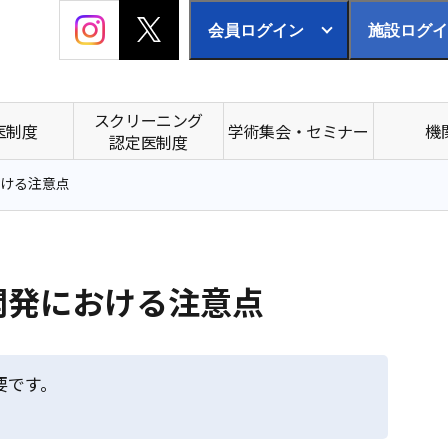
会員ログイン
施設ログイ
スクリーニング
医制度
学術集会・セミナー
機
認定医制度
おける注意点
開発における注意点
要です。
。