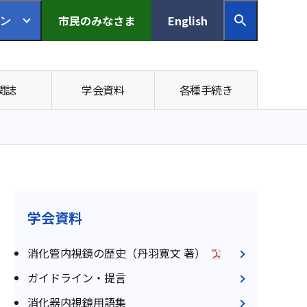
市民の
みなさま
English
ン
関誌
学会資料
各種手続き
学会資料
消化管内視鏡の歴史（丹羽寛文 著）
ガイドライン・提言
消化器内視鏡用語集