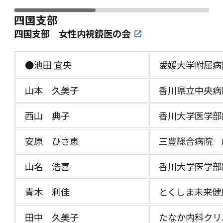
四国支部
四国支部 女性内視鏡医の会
●池田 宜央
愛媛大学附属病
山本 久美子
香川県立中央病
西山 典子
香川大学医学部
安原 ひさ恵
三豊総合病院 
山名 浩喜
香川大学医学部
青木 利佳
とくしま未来健
田中 久美子
たなか内科クリ