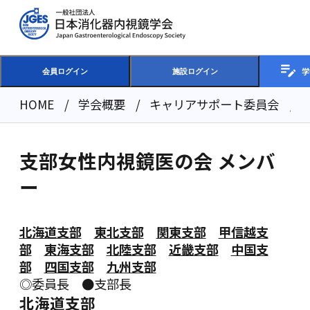
学
会員ログイン
施設ログイン
HOME
学会概要
キャリアサポート委員会
支部女性内視鏡医の会 メンバ
ー
北海道支部
東北支部
関東支部
甲信越支
部
東海支部
北陸支部
近畿支部
中国支
部
四国支部
九州支部
◎委員長 ●支部長
北海道支部