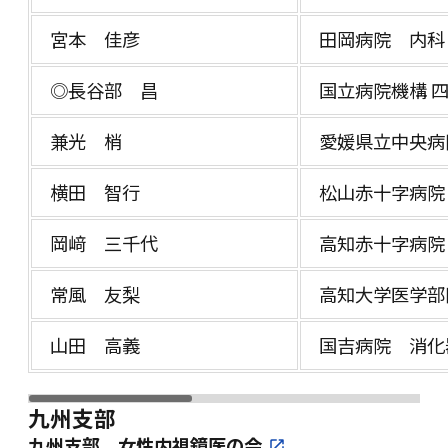
宮本 佳彦
田岡病院 内科
◎長谷部 昌
国立病院機構 
兼光 梢
愛媛県立中央病
横田 智行
松山赤十字病院
岡﨑 三千代
高知赤十字病院
常風 友梨
高知大学医学
山田 高義
国吉病院 消化
九州支部
九州支部 女性内視鏡医の会