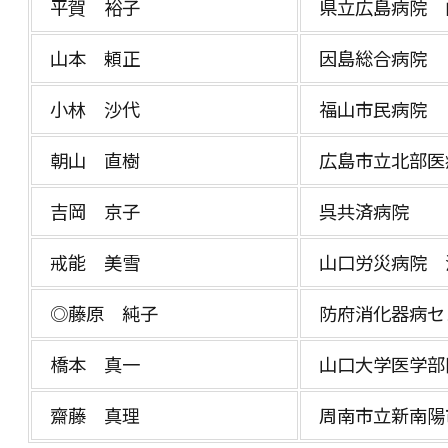
平賀 裕子
県立広島病院 
山本 頼正
因島総合病院
小林 沙代
福山市民病院
朝山 直樹
広島市立北部医
吉岡 京子
呉共済病院
戒能 美雪
山口労災病院 
◎藤原 純子
防府消化器病セ
橋本 真一
山口大学医学部
齋藤 真理
周南市立新南陽