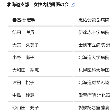
北海道支部 女性内視鏡医の会
●高橋 宏明
恵佑会第２病院
飴田 咲貴
伊達赤十字病院
大宮 久美子
士別市立病院 
小野 尚子
北海道大学病院
大和田 紗恵
札幌医科大学医
津田 桃子
北海道対がん協
中島 紗慧
愛育病院 消化
◎山田 充子
製鉄記念室蘭病