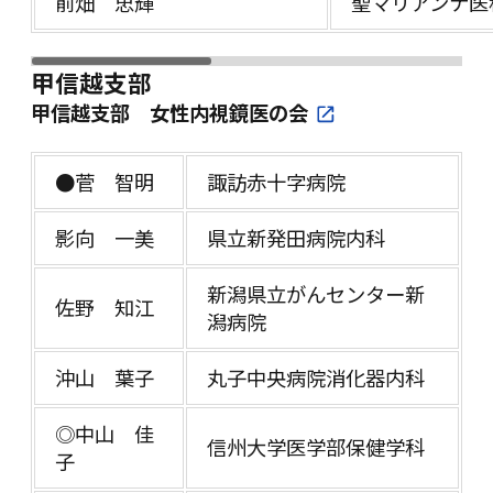
前畑 忠輝
聖マリアンナ医
甲信越支部
甲信越支部 女性内視鏡医の会
●菅 智明
諏訪赤十字病院
影向 一美
県立新発田病院内科
新潟県立がんセンター新
佐野 知江
潟病院
沖山 葉子
丸子中央病院消化器内科
◎中山 佳
信州大学医学部保健学科
子