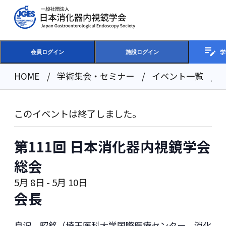
学
会員ログイン
施設ログイン
HOME
学術集会・セミナー
イベント一覧
このイベントは終了しました。
第111回 日本消化器内視鏡学会
総会
5月 8日
-
5月 10日
会長
良沢 昭銘（埼玉医科大学国際医療センター 消化