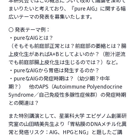
本研究会ではこの概念について改めて議論を深めて
まいりたいと考えており、『pure AIG』に関する幅
広いテーマの発表を募集いたします。
〇 発表テーマ例：
・pureなAIGとは？
（そもそも前庭部正常とは？前庭部の萎縮とは？腸
上皮化生があればA+Bとしてよいのか？（胆汁逆流
でも前庭部腸上皮化生は生じるのでは？）など。
・pureなAIGから胃癌は発生するのか？
・pureなAIGの発症時期は？（幼少期？中年
期？） 他のAPS（Autoimmune Polyendocrine
Syndrome／自己免疫性多腺性症候群）の発症時期
との関連は？
また特別講演として、星薬科大学 エピゲノム創薬研
究室の山田晴美先生より「胃粘膜のDNAメチル化異
常と発癌リスク：AIG、HPGとNG」と題したご講