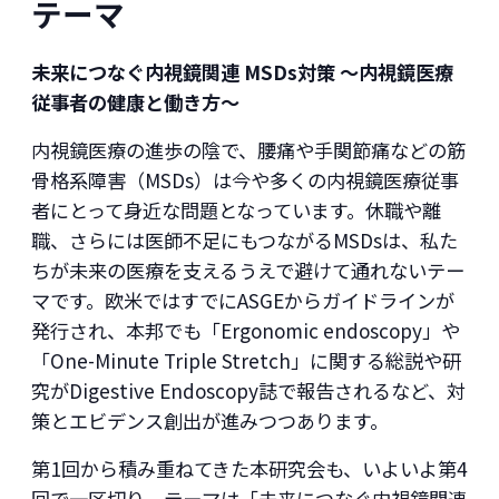
テーマ
未来につなぐ内視鏡関連
MSDs
対策
～内視鏡医療
従事者の健康と働き方～
内視鏡医療の進歩の陰で、腰痛や手関節痛などの筋
骨格系障害（MSDs）は今や多くの内視鏡医療従事
者にとって身近な問題となっています。休職や離
職、さらには医師不足にもつながるMSDsは、私た
ちが未来の医療を支えるうえで避けて通れないテー
マです。欧米ではすでにASGEからガイドラインが
発行され、本邦でも「Ergonomic endoscopy」や
「One-Minute Triple Stretch」に関する総説や研
究がDigestive Endoscopy誌で報告されるなど、対
策とエビデンス創出が進みつつあります。
第1回から積み重ねてきた本研究会も、いよいよ第4
回で一区切り。テーマは「未来につなぐ内視鏡関連