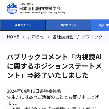
学
会員ログイン
施設ログイン
HOME
お知らせ
各種委員会
パブリックコ
パブリックコメント「内視鏡AI
に関するポジションステートメ
ント」⇒終了いたしました
2024年04月16日
各種委員会
先生方には益々ご活躍のこととお慶び申し上げ
ます。