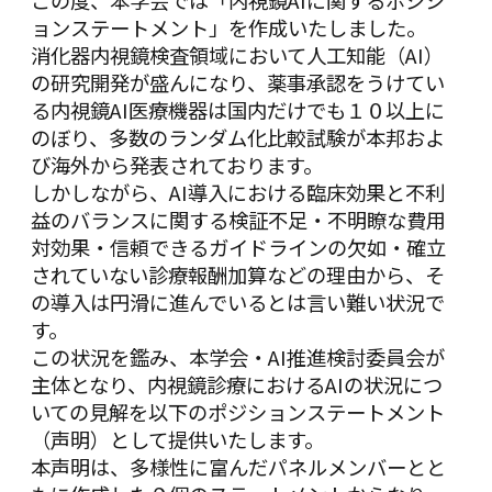
この度、本学会では「内視鏡AIに関するポジシ
ョンステートメント」を作成いたしました。
消化器内視鏡検査領域において人工知能（AI）
の研究開発が盛んになり、薬事承認をうけてい
る内視鏡AI医療機器は国内だけでも１０以上に
のぼり、多数のランダム化比較試験が本邦およ
び海外から発表されております。
しかしながら、AI導入における臨床効果と不利
益のバランスに関する検証不足・不明瞭な費用
対効果・信頼できるガイドラインの欠如・確立
されていない診療報酬加算などの理由から、そ
の導入は円滑に進んでいるとは言い難い状況で
す。
この状況を鑑み、本学会・AI推進検討委員会が
主体となり、内視鏡診療におけるAIの状況につ
いての見解を以下のポジションステートメント
（声明）として提供いたします。
本声明は、多様性に富んだパネルメンバーとと