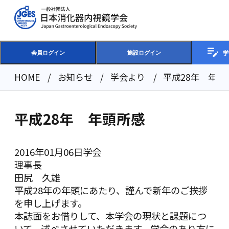
学
会員ログイン
施設ログイン
HOME
お知らせ
学会より
平成28年 年頭
平成28年 年頭所感
2016年01月06日
学会
理事長
田尻 久雄
平成28年の年頭にあたり、謹んで新年のご挨拶
を申し上げます。
本誌面をお借りして、本学会の現状と課題につ
いて、述べさせていただきます。学会のあり方に