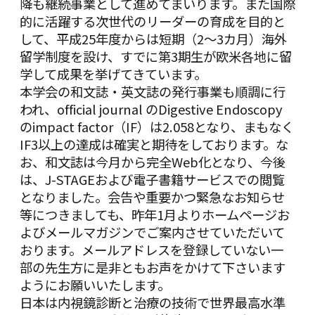
降も継続事業として進めてまいります。また国際
的に活躍する次世代のリーダーの育成を目的と
して、平成25年度からは短期（2～3カ月）海外
留学制度を設け、すでに第3期生が欧米各地に留
学して成果を挙げてきています。
本学会の和文誌・英文誌の発行事業も順調に行
われ、official journal の
Digestive Endoscopy
のimpact factor（IF）は2.058となり、まもなく
IF3以上の達成は確実と期待をしております。な
お、和文誌は今月から完全Web化となり、今後
は、J-STAGEおよび電子書籍サービスでの閲覧
となりました。会告や重要かつ緊急なお知らせ
等につきましても、昨年1月よりホームページお
よびメールマガジンでご案内させていただいて
おります。メールアドレスを登録していない一
部の先生方に是非ともお声をかけて下さいます
ようにお願いいたします。
日本は内視鏡診断と治療の技術で世界最高水準