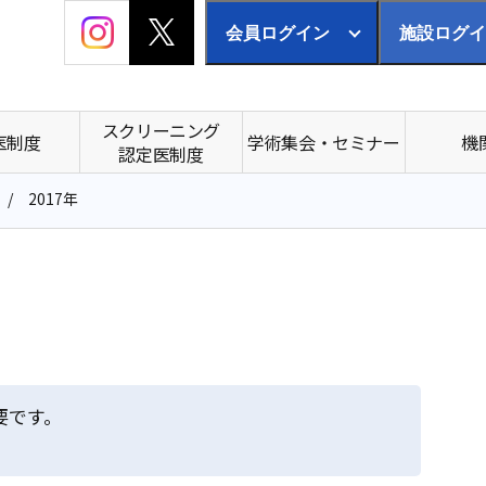
会員ログイン
施設ログイ
スクリーニング
医制度
学術集会・セミナー
機
認定医制度
2017年
要です。
。