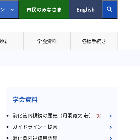
市民の
みなさま
English
ン
関誌
学会資料
各種手続き
学会資料
消化管内視鏡の歴史（丹羽寛文 著）
ガイドライン・提言
消化器内視鏡用語集