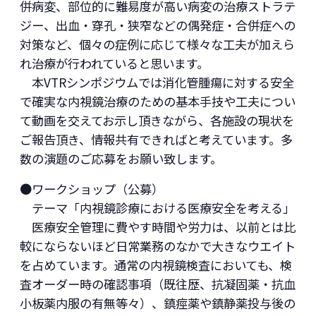
併病変、部位的に難易度が高い病変の治療ストラテ
ジー、出血・穿孔・狭窄などの偶発症・合併症への
対策など、個々の症例に応じて様々な工夫が加えら
れ治療が行われていると思います。
本VTRシンポジウムでは消化管腫瘍に対する安全
で確実な内視鏡治療のための基本手技や工夫につい
て動画を交えてお示し頂きながら、各施設の現状を
ご報告頂き、情報共有できればと考えています。多
数の演題のご応募をお願い致します。
●ワークショップ（公募）
テーマ「内視鏡診療における医療安全を考える」
医療安全管理に費やす時間や労力は、以前とは比
較にならないほど日常業務のなかで大きなウエイト
を占めています。通常の内視鏡検査においても、検
査オーダー時の確認事項（既往歴、抗凝固薬・抗血
小板薬内服の有無等々）、鎮痙薬や鎮静薬投与後の