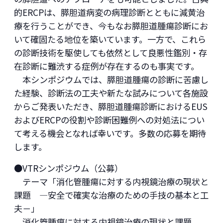
的ERCPは、膵胆道病変の病理診断とともに減黄治
療を行うことができ、今もなお膵胆道腫瘍診断にお
いて確固たる地位を築いています。一方で、これら
の診断技術を駆使しても依然として良悪性鑑別・存
在診断に難渋する症例が存在するのも事実です。
本シンポジウムでは、膵胆道腫瘍の診断に苦慮し
た経験、診断法の工夫や新たな試みについて各施設
からご発表いただき、膵胆道腫瘍診断におけるEUS
およびERCPの役割や診断困難例への対処法につい
て考える機会となれば幸いです。多数の応募を期待
します。
●VTRシンポジウム（公募）
テーマ「消化管腫瘍に対する内視鏡治療の現状と
課題 ―安全で確実な治療のための手技の基本と工
夫－」
消化管腫瘍に対する内視鏡治療の現状と課題