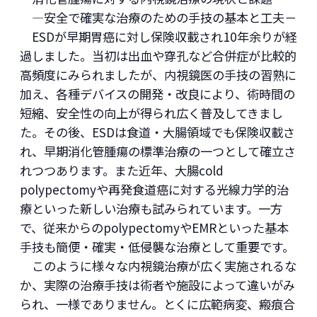
―安全で確実な治療のための手技の基本と工夫－
ESDが早期胃癌に対し保険収載され10年余りが経
過しました。当初は出血や穿孔など合併症が比較的
高頻度にみられましたが、内視鏡医の手技の習熟に
加え、各種デバイスの開発・改良により、術時間の
短縮、安全性の向上が得られ広く普及してきまし
た。その後、ESDは食道・大腸領域でも保険収載さ
れ、早期消化管腫瘍の標準治療の一つとして確立さ
れつつあります。また近年、大腸cold
polypectomyや再発食道癌に対する光線力学的治
療といった新しい治療も試みられています。一方
で、従来からのpolypectomyやEMRといった基本
手技も簡便・確実・低侵襲な治療として重要です。
このように様々な内視鏡治療が広く実施されるな
か、実際の治療手技は術者や施設によって違いがみ
られ、一様でありません。とくに広範病変、瘢痕合