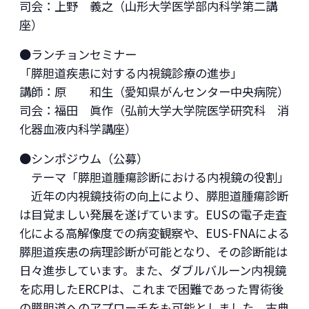
司会：上野 義之（山形大学医学部内科学第二講
座）
●ランチョンセミナー
「膵胆道疾患に対する内視鏡診療の進歩」
講師：原 和生（愛知県がんセンター中央病院）
司会：福田 眞作（弘前大学大学院医学研究科 消
化器血液内科学講座）
●シンポジウム（公募）
テーマ「膵胆道腫瘍診断における内視鏡の役割」
近年の内視鏡技術の向上により、膵胆道腫瘍診断
は目覚ましい発展を遂げています。EUSの電子走査
化による高解像度での病変観察や、EUS-FNAによる
膵胆道疾患の病理診断が可能となり、その診断能は
日々進歩しています。また、ダブルバルーン内視鏡
を応用したERCPは、これまで困難であった胃術後
の膵胆道へのアプローチをも可能としました。古典