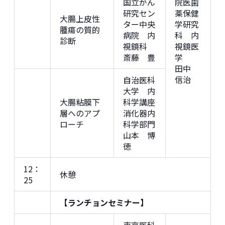
国立がん
院医歯
研究セン
薬保健
大腸上皮性
ター中央
学研究
腫瘍の質的
病院 内
科 内
診断
視鏡科
視鏡医
斎藤 豊
学
田中
信治
自治医科
大学 内
大腸粘膜下
科学講座
層へのアプ
消化器内
ローチ
科学部門
山本 博
徳
12：
休憩
25
【ランチョンセミナー】
東京医科