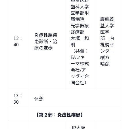
歯科大学
医学部附
属病院
慶應義
光学医療
塾大学
診療部
医学
炎症性腸疾
12：
大塚 和
部 内
患診断・治
40
朗
視鏡セ
療の進歩
（共催：
ンター
EAファ
緒方
ーマ株式
晴彦
会社/ア
ッヴィ合
同会社）
13：
休憩
30
【第２部：炎症性疾患】
JR大阪