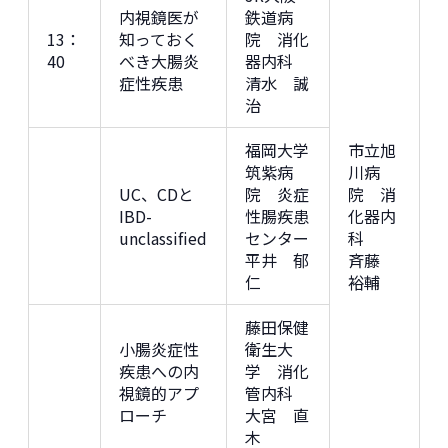
内視鏡医が
鉄道病
13：
知っておく
院 消化
40
べき大腸炎
器内科
症性疾患
清水 誠
治
福岡大学
市立旭
筑紫病
川病
UC、CDと
院 炎症
院 消
IBD-
性腸疾患
化器内
unclassified
センター
科
平井 郁
斉藤
仁
裕輔
藤田保健
小腸炎症性
衛生大
疾患への内
学 消化
視鏡的アプ
管内科
ローチ
大宮 直
木