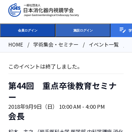
学
会員ログイン
施設ログイン
HOME
学術集会・セミナー
イベント一覧
このイベントは終了しました。
第44回 重点卒後教育セミナ
ー
2018年9月9日（日） 10:00 AM
-
4:00 PM
会長
松本 主之 （岩手医科大学 医学部 内科学講座 消化