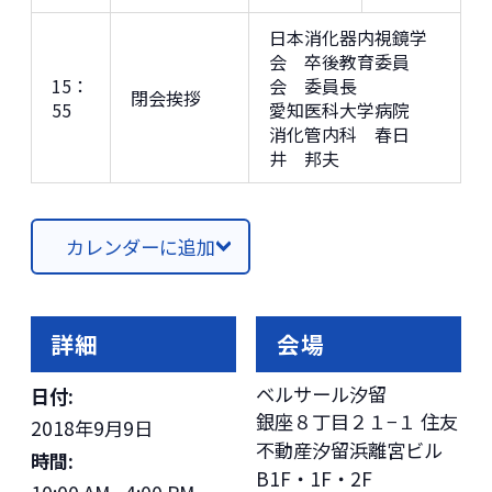
日本消化器内視鏡学
会 卒後教育委員
15：
会 委員長
閉会挨拶
55
愛知医科大学病院
消化管内科 春日
井 邦夫
カレンダーに追加
詳細
会場
ベルサール汐留
日付:
銀座８丁目２１−１ 住友
2018年9月9日
不動産汐留浜離宮ビル
時間:
B1F・1F・2F