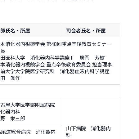
講師氏名・所属
司会者氏名・所属
本消化器内視鏡学会 第48回重点卒後教育セミナー
会長
藤田医科大学 消化器内科学講座Ⅱ 廣岡 芳樹
日本消化器内視鏡学会 重点卒後教育委員会 担当理事
弘前大学大学院医学研究科 消化器血液内科学講座
福田 眞作
名古屋大学医学部附属病院
消化器内科
大野 栄三郎
山下病院 消化器内
A尾道総合病院 消化器内
科
科