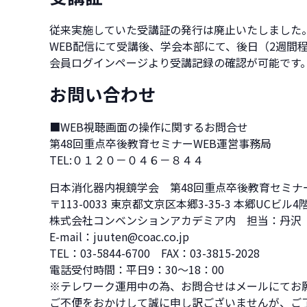
従来実施していた受講証の発行は廃止いたしました
WEB配信にて受講後、学会本部にて、後日（2週間
会員ログインページより受講記録の確認が可能です
お問い合わせ
■WEB視聴画面の操作に関するお問合せ
第48回重点卒後教育セミナーWEB運営事務局
TEL:０１２０－０４６－８４４
日本消化器内視鏡学会 第48回重点卒後教育セミナ
〒113-0033 東京都文京区本郷3-35-3 本郷UCビル4
株式会社コンベンションアカデミア内 担当：丹沢
E-mail：juuten@coac.co.jp
TEL：03-5844-6700 FAX：03-3815-2028
電話受付時間：平日9：30～18：00
※テレワーク運用中の為、お問合せはメールにてお
ご不便をおかけして誠に申し訳ございませんが、ご