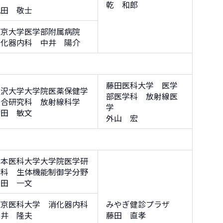
乾 和郎
花田 敬士
東京大学医学部附属病院
消化器内科 中井 陽介
藤田医科大学 医学
金沢大学大学院医薬保健学
部医学科 放射線医
総合研究科 放射線科学
学
蒲田 敏文
外山 宏
日本医科大学大学院医学研
究科 生体機能制御学分野
本田 一文
東京医科大学 消化器内科
みやぎ健診プラザ
糸井 隆夫
藤田 直孝