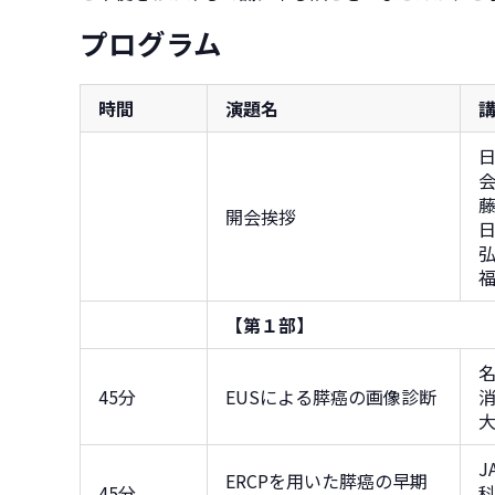
プログラム
時間
演題名
日
開会挨拶
【第１部】
45分
EUSによる膵癌の画像診断
J
ERCPを用いた膵癌の早期
45分