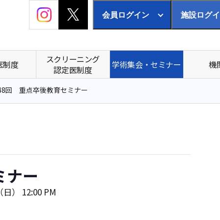
会員ログイン
施設ログイ
スクリーニング
医制度
学術集会・セミナー
機
認定医制度
48回 重点卒後教育セミナー
ミナー
日） 12:00 PM