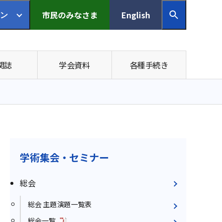
市民の
みなさま
English
ン
関誌
学会資料
各種手続き
学術集会・セミナー
総会
総会 主題演題一覧表
総会一覧