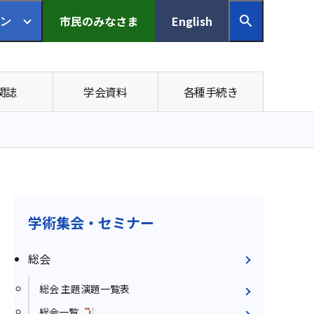
市民の
みなさま
English
ン
関誌
学会資料
各種手続き
学術集会・セミナー
総会
総会 主題演題一覧表
総会一覧