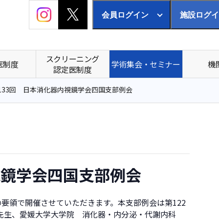
会員ログイン
施設ログイ
スクリーニング
医制度
学術集会・セミナー
機
認定医制度
133回 日本消化器内視鏡学会四国支部例会
視鏡学会四国支部例会
の要領で開催させていただきます。本支部例会は第122
先生、愛媛大学大学院 消化器・内分泌・代謝内科