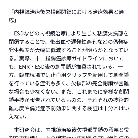
「内視鏡治療後欠損部閉鎖における治療効果と適
応」
ESDなどの内視鏡治療により生じた粘膜欠損部を
閉鎖することで、後出血や遅発性穿孔などの偶発症
発生頻度が大幅に低減することが明らかとなってい
る。実際、十二指腸癌診療ガイドラインにおいて
も、EMR・ESD後の創閉鎖が推奨されている。一
方、臨床現場では止血用クリップを転用して創閉鎖
を行っている症例も多く、欠損部の完全閉鎖が困難
な場合も少なくない。また、これまでに多様な創閉
鎖手技が報告されているものの、それぞれの技術的
難易度や偶発症予防効果に関する検証は十分とはい
えない。
本研究会は、内視鏡治療後欠損部閉鎖の意義と役
割を再評価し、より確実かつ再現性の高い閉鎖法の