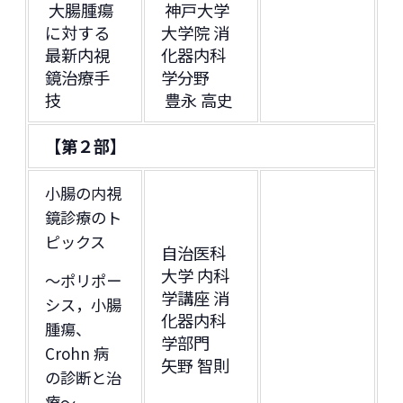
大腸腫瘍
神戸大学
に対する
大学院 消
最新内視
化器内科
鏡治療手
学分野
技
豊永 高史
【第２部】
小腸の内視
鏡診療のト
ピックス
自治医科
大学 内科
〜ポリポー
学講座 消
シス，小腸
化器内科
腫瘍、
学部門
Crohn 病
矢野 智則
の診断と治
療〜