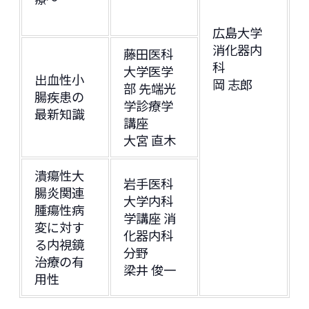
広島大学
消化器内
藤田医科
科
大学医学
出血性小
岡 志郎
部 先端光
腸疾患の
学診療学
最新知識
講座
大宮 直木
潰瘍性大
岩手医科
腸炎関連
大学内科
腫瘍性病
学講座 消
変に対す
化器内科
る内視鏡
分野
治療の有
梁井 俊一
用性