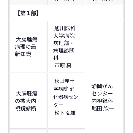
【第１部】
旭川医科
大学病院
大腸腫瘍
病理部・
病理の最
病理診断
新知識
科
市原 真
秋田赤十
静岡がん
字病院 消
大腸腫瘍
センター
化器病セン
の拡大内
内視鏡科
ター
視鏡診断
堀田 欣一
松下 弘雄