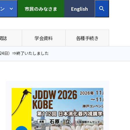
市民の
みなさま
English
ン
関誌
学会資料
各種手続き
0月24日）⇒終了いたしました