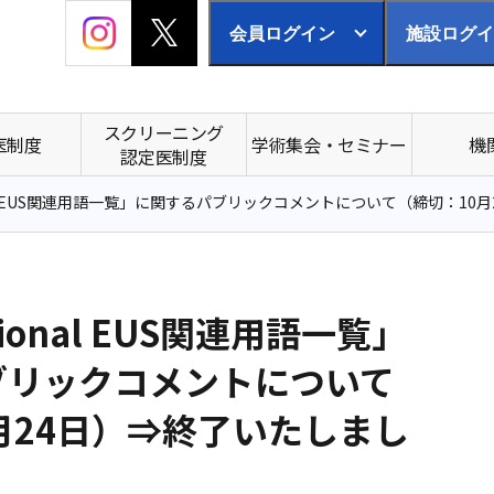
会員ログイン
施設ログイ
スクリーニング
医制度
学術集会・セミナー
機
認定医制度
ional EUS関連用語一覧」に関するパブリックコメントについて（締切：1
ntional EUS関連用語一覧」
ブリックコメントについて
月24日）⇒終了いたしまし