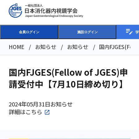
学
会員ログイン
施設ログイン
HOME
お知らせ
お知らせ
国内FJGES(Fe
国内FJGES(Fellow of JGES)申
請受付中【7月10日締め切り】
2024年05月31日
お知らせ
詳細は
こちら