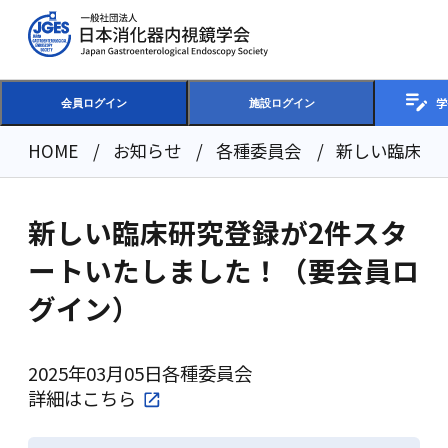
学
会員ログイン
施設ログイン
HOME
お知らせ
各種委員会
新しい臨床研
新しい臨床研究登録が2件スタ
ートいたしました！（要会員ロ
グイン）
2025年03月05日
各種委員会
詳細は
こちら