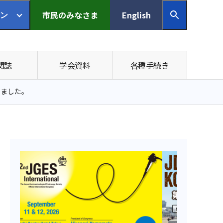
市民の
みなさま
English
ン
関誌
学会資料
各種手続き
いました。