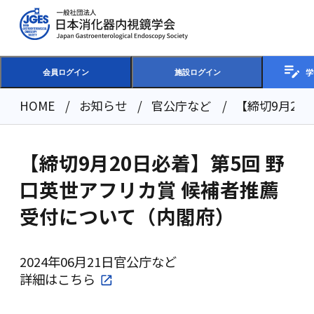
学
会員ログイン
施設ログイン
HOME
お知らせ
官公庁など
【締切9月20
【締切9月20日必着】第5回 野
口英世アフリカ賞 候補者推薦
受付について（内閣府）
2024年06月21日
官公庁など
詳細は
こちら