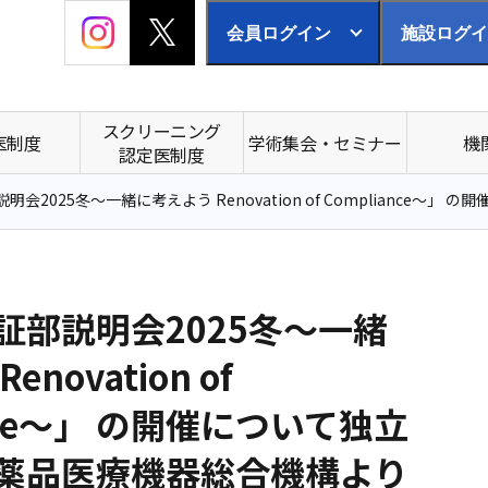
会員ログイン
施設ログイ
スクリーニング
医制度
学術集会・セミナー
機
認定医制度
2025冬～一緒に考えよう Renovation of Compliance～」 の開催
証部説明会2025冬～一緒
novation of
ance～」 の開催について独立
薬品医療機器総合機構より