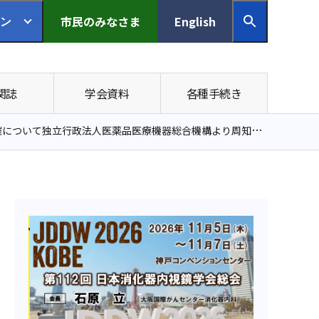
市民の
みなさま
English
ン
関誌
学会資料
各種手続き
について独立行政法人医薬品医療機器総合機構より周知依頼がございました。