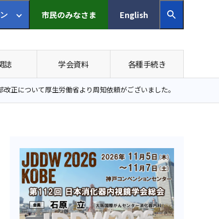
市民の
みなさま
English
ン
関誌
学会資料
各種手続き
部改正について厚生労働省より周知依頼がございました。