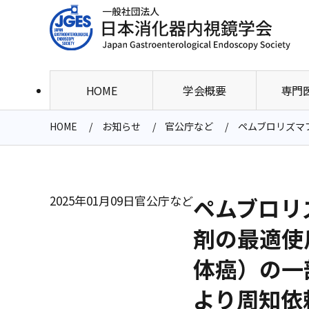
HOME
学会概要
専門
HOME
お知らせ
官公庁など
ペムブロリズマ
2025年01月09日
官公庁など
ペムブロリ
剤の最適使
体癌）の一
より周知依