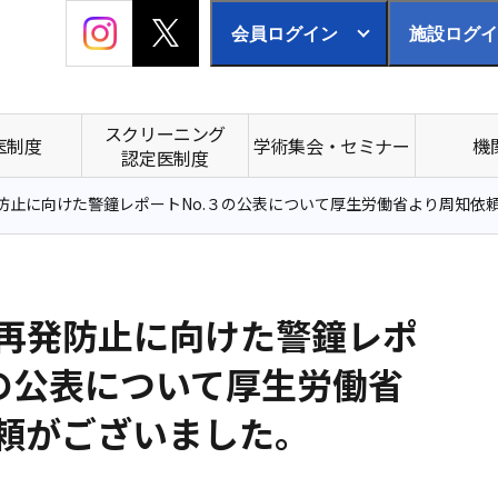
会員ログイン
施設ログイ
スクリーニング
医制度
学術集会・セミナー
機
認定医制度
防止に向けた警鐘レポートNo.３の公表について厚生労働省より周知依
再発防止に向けた警鐘レポ
３の公表について厚生労働省
頼がございました。