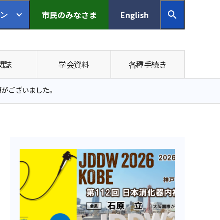
市民の
みなさま
English
ン
関誌
学会資料
各種手続き
頼がございました。