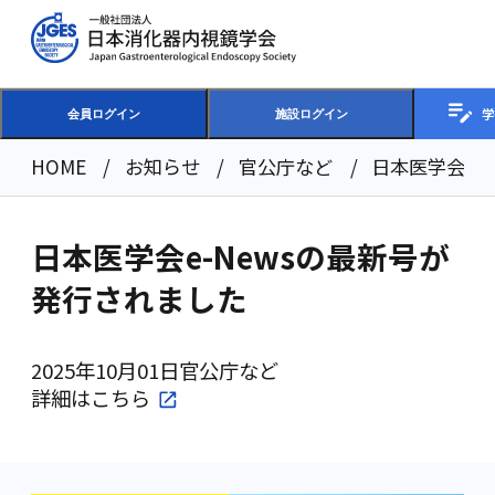
学
会員ログイン
施設ログイン
HOME
お知らせ
官公庁など
日本医学会e-
日本医学会e-Newsの最新号が
発行されました
2025年10月01日
官公庁など
詳細は
こちら