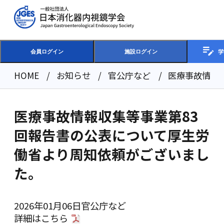
学
会員ログイン
施設ログイン
HOME
お知らせ
官公庁など
医療事故情報
医療事故情報収集等事業第83
回報告書の公表について厚生労
働省より周知依頼がございまし
た。
2026年01月06日
官公庁など
詳細は
こちら