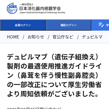
学
会員ログイン
施設ログイン
HOME
お知らせ
官公庁など
デュピルマブ
デュピルマブ（遺伝子組換え）
製剤の最適使用推進ガイドライ
ン（鼻茸を伴う慢性副鼻腔炎）
の一部改正について厚生労働省
より周知依頼がございました。