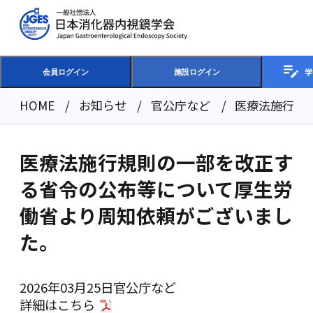
学
会員ログイン
施設ログイン
HOME
お知らせ
官公庁など
医療法施行規
医療法施行規則の一部を改正す
る省令の公布等について厚生労
働省より周知依頼がございまし
た。
2026年03月25日
官公庁など
詳細は
こちら