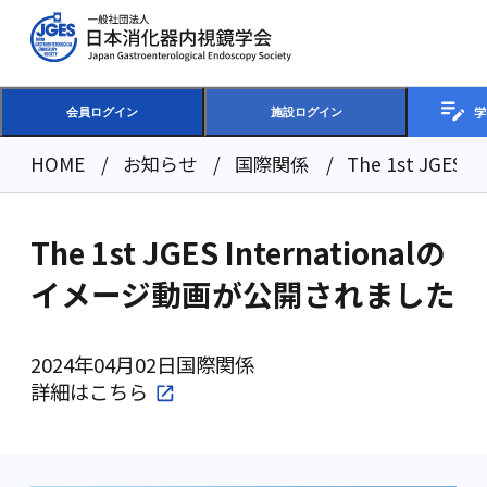
学
会員ログイン
施設ログイン
HOME
お知らせ
国際関係
The 1st JGE
The 1st JGES Internationalの
イメージ動画が公開されました
2024年04月02日
国際関係
詳細は
こちら