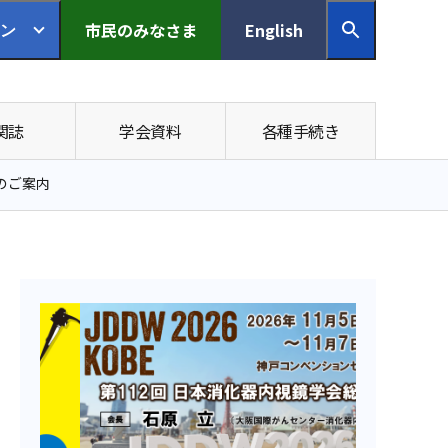
市民の
みなさま
English
ン
関誌
学会資料
各種手続き
on」のご案内