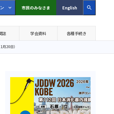
市民の
みなさま
English
ン
関誌
学会資料
各種手続き
1月20日）