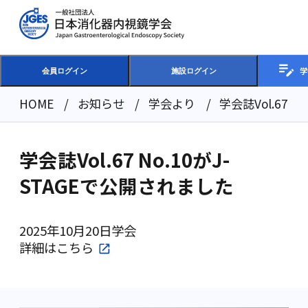
学
会員ログイン
施設ログイン
HOME
お知らせ
学会より
学会誌Vol.67 
学会誌Vol.67 No.10がJ-
STAGEで公開されました
2025年10月20日
学会
詳細は
こちら