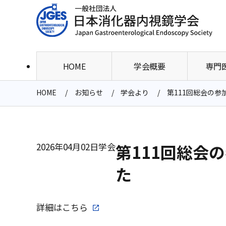
HOME
学会概要
専門
HOME
お知らせ
学会より
第111回総会の
2026年04月02日
学会
第111回総会
た
詳細は
こちら