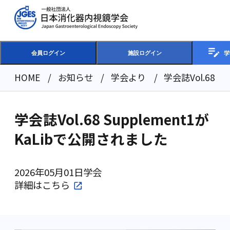
学
会員ログイン
施設ログイン
HOME
お知らせ
学会より
学会誌Vol.68 
学会誌Vol.68 Supplement1が
KaLibで公開されました
2026年05月01日
学会
詳細は
こちら