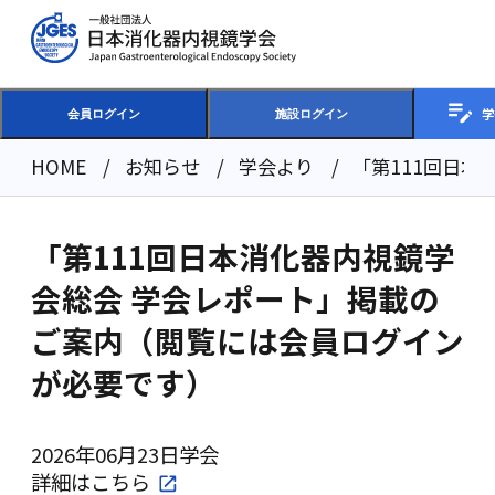
学
会員ログイン
施設ログイン
HOME
お知らせ
学会より
「第111回日
「第111回日本消化器内視鏡学
会総会 学会レポート」掲載の
ご案内（閲覧には会員ログイン
が必要です）
2026年06月23日
学会
詳細は
こちら