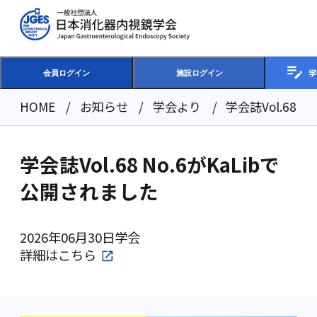
学
会員ログイン
施設ログイン
HOME
お知らせ
学会より
学会誌Vol.68 
学会誌Vol.68 No.6がKaLibで
公開されました
2026年06月30日
学会
詳細は
こちら