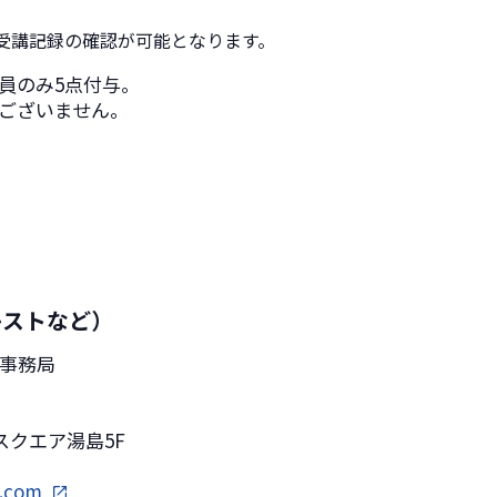
。
受講記録の確認が可能となります。
員のみ5点付与。
ございません。
キストなど）
営事務局
ドスクエア湯島5F
s.com