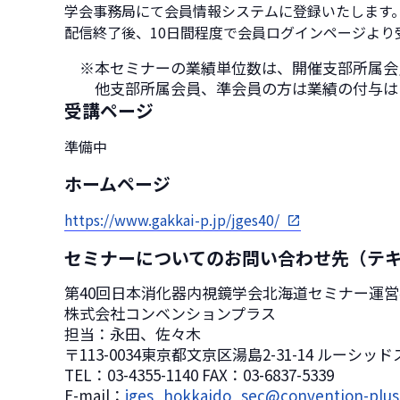
学会事務局にて会員情報システムに登録いたします
配信終了後、10日間程度で会員ログインページより
※本セミナーの業績単位数は、開催支部所属会
他支部所属会員、準会員の方は業績の付与は
受講ページ
準備中
ホームページ
https://www.gakkai-p.jp/jges40/
セミナーについてのお問い合わせ先（テ
第40回日本消化器内視鏡学会北海道セミナー運
株式会社コンベンションプラス
担当：永田、佐々木
〒113-0034東京都文京区湯島2-31-14 ルーシッ
TEL：03-4355-1140 FAX：03-6837-5339
E-mail：
jges_hokkaido_sec
@convention-plu