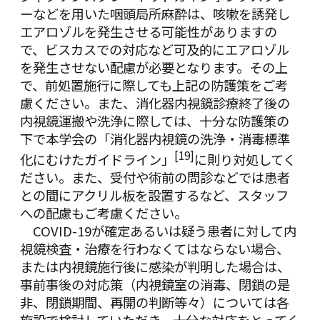
ーなどを用いた咽頭局所麻酔は、咳嗽を誘発し
エアロゾルを発生させる可能性がありますの
で、ビスカスでの対応など可及的にエアロゾル
を発生させない配慮が必要となります。その上
で、前処置施行に際しても上記の防護策をご考
慮ください。
また、消化器内視鏡診療終了後の
内視鏡運搬や洗浄に際しては、十分な防護策の
下で本学会の「消化器内視鏡の洗浄・消毒標準
[19]
化にむけたガイドライン」
に則り対処してく
ださい。また、受付や術前の問診などでは患者
との間にアクリル板を設置するなど、スタッフ
への配慮もご考慮ください。
COVID-19が確定あるいは疑う患者に対して内
視鏡検査・治療を行わなくてはならない場合、
または内視鏡施行後に感染が判明した場合は、
事前事後の対応策（内視鏡室の消毒、閉鎖の是
非、閉鎖期間、再開の判断等々）については各
施設で検討していただき、十分な対応をとってく