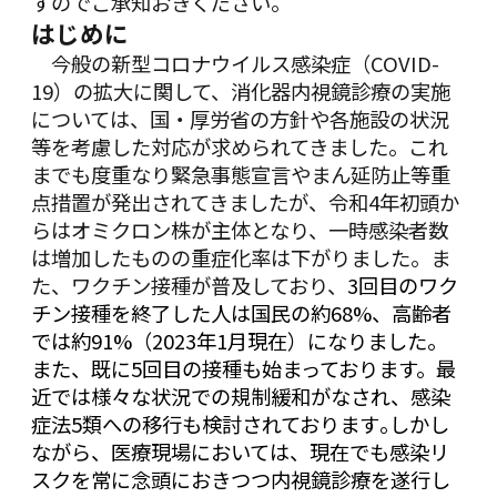
すのでご承知おきください。
はじめに
今般の新型コロナウイルス感染症（COVID-
19）の拡大に関して、消化器内視鏡診療の実施
については、国・厚労省の方針や各施設の状況
等を考慮した対応が求められてきました。これ
までも度重なり緊急事態宣言やまん延防止等重
点措置が発出されてきましたが、令和4年初頭か
らはオミクロン株が主体となり、一時感染者数
は増加したものの重症化率は下がりました。ま
た、ワクチン接種が普及しており、
3回目のワク
チン接種を終了した人は国民の約68%、高齢者
では約91%（2023年1月現在）になりました。
また、既に5回目の接種も始まっております。最
近では様々な状況での規制緩和がなされ、感染
症法5類への移行も検討されております｡しかし
ながら、医療現場においては、現在でも感染リ
スクを常に念頭におきつつ内視鏡診療を遂行し