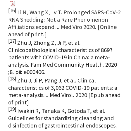
[16]
Li N, Wang X, Lv T. Prolonged SARS-CoV-2
RNA Shedding: Not a Rare Phenomenon
Affiliations expand. J Med Viro 2020. [Online
ahead of print.]
[17]
Zhu J, Zhong Z, Ji P, et al.
Clinicopathological characteristics of 8697
patients with COVID-19 in China: a meta-
analysis. Fam Med Community Health. 2020
;8. pii: e000406.
[18]
Zhu J, Ji P, Pang J, et al. Clinical
characteristics of 3,062 COVID-19 patients: a
meta-analysis. J Med Virol. 2020 [Epub ahead
of print]
[19]
Iwakiri R, Tanaka K, Gotoda T, et al.
Guidelines for standardizing cleansing and
disinfection of gastrointestinal endoscopes.