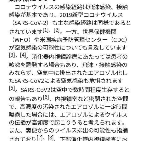
コロナウイルスの感染経路は飛沫感染、接触
感染が基本であり、2019新型コロナウイルス
（SARS-CoV-2）も主な感染経路は同様であると
[1]
、
[2]
されています
。一方、世界保健機関
（WHO）や米国疾病予防管理センター（CDC）
が空気感染の可能性についても言及しています
[3]
、
[4]
。消化器内視鏡診療にあたっては患者の
咳嗽を誘発する場合もあり、飛沫・接触感染の
みならず、空気中に排出されたエアロゾル化し
たSARS-CoV2による空気感染も危惧されます
[5]
。SARS-CoV2は空中で数時間程度生存すると
[6]
の報告もあり
、内視鏡室など密閉された空間
で、高濃度の汚染されたエアロゾルに一定時間
曝露した場合には、エアロゾルによるウイルス
の伝播が高頻度で起こりうると考えられます。
また、糞便からのウイルス排出の可能性も指摘
[7]
、
[8]
されており
、下部消化管内視鏡検査にお