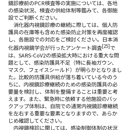
鏡診療前のPCR検査等の実施については、各地
の感染状況、検査の供給体制等鑑みて、各御施
設でご判断ください。
消化器内視鏡診療の継続に際しては、個人防
護具の在庫等も含めた感染防止対策を再度確認
し、各施設での対応をご検討ください。日本消
[25]
化器内視鏡学会が行ったアンケート調査
で
は、SARS-CoV2の感染拡大時における重大な問
題として、感染防護具不足（特に長袖ガウン、
マスク、フェイスシールド）が明らかとなりまし
た。比較的防護具供給が落ち着いている今のう
ちに、内視鏡診療継続のための感染防護具の必
要量を検討し、体制を整備することは重要と考
えます。また、緊急時に依頼する他施設のバッ
クアップ体制は、自院での通常内視鏡診療継続
を左右する重要な要素となりますので、あらか
じめ確認してください。
内視鏡検診に関しては、感染制御体制の状況