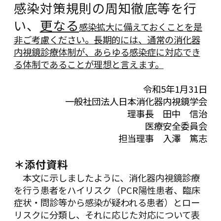
感染対策規則の周知徹底等を行
い、
更なる
感染拡大に備えておくことを是
非ご考慮ください。長期的には、通常の消化器
内視鏡診療体制が、あらゆる感染症に対応でき
る体制であることが理想と言えます。
令和5年1月31日
一般社団法人日本消化器内視鏡学会
理事長 田中 信治
医療安全委員会
担当理事 入澤 篤志
＊添付資料
本文に示しましたように、消化器内視鏡診療
を行う患者をハイリスク（PCR陽性患者、臨床
症状・問診等から感染が疑われる患者）とロー
リスクに分類し、それに応じた対応について表