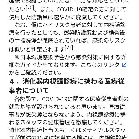
[20]
ださい
。また、COVID-19確定の方に対して
使用した防護具は速やかに廃棄してください。
なお、仮にハイリスク患者に対して内視鏡診
療を行ったとしても、感染防護策および検査後
の手指洗浄が徹底されていれば、感染のリスク
[21]
は低いと判定されます
。
※日本環境感染学会から感染対策に関する詳
細なガイドが出ております。
こちらのリンク
からご確認ください。
４．消化器内視鏡診療に携わる医療従
事者について
各施設で、COVID-19に関する医療従事者側の
就業基準が設けられていると思います。医療従
事者が感染源とならないよう、内視鏡診療に携
わるスタッフの健康管理を徹底してください。
消化器内視鏡担当医もしくはメディカルスタッ
フが前述の1)-4)に該当する際には、内視鏡診療