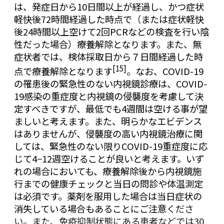
は、発症日から10日間以上が経過し、かつ症状
軽快後72時間経過した時点で（または症状軽快
後24時間以上空けて2回PCRなどの検査を行い陰
性だった場合）療養解除となります。また、無
症状者では、検体採取日から７日間経過した時
[15]
点で療養解除となります
。なお、COVID-19
の罹患後の緊急性のない内視鏡診療は、COVID-
19感染の重症度と内視鏡の侵襲度を考慮して決
定すべきですが、最低でも4週間は空ける事が望
ましいと考えます。また、明らかなエビデンス
はありませんが、侵襲度の高い内視鏡治療に関
しては、緊急性のない限りCOVID-19重症度に応
じて4−12週空けることが良いと考えます。いず
れの場合においても、療養解除後から内視鏡施
行までの健康チェックと当日の問診や体温測定
は必須です。薬剤を服用した場合は当日症状の
消失している場合もあることにご注意
くださ
い。また、免疫抑制状態にある患者などでは30