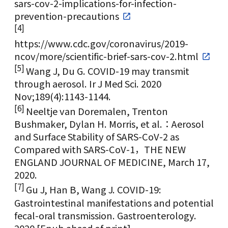
sars-cov-2-implications-for-infection-
prevention-precautions
[4]
https://www.cdc.gov/coronavirus/2019-
ncov/more/scientific-brief-sars-cov-2.html
[5]
Wang J, Du G. COVID-19 may transmit
through aerosol. Ir J Med Sci. 2020
Nov;189(4):1143-1144.
[6]
Neeltje van Doremalen, Trenton
Bushmaker, Dylan H. Morris, et al.：Aerosol
and Surface Stability of SARS-CoV-2 as
Compared with SARS-CoV-1，THE NEW
ENGLAND JOURNAL OF MEDICINE, March 17,
2020.
[7]
Gu J, Han B, Wang J. COVID-19:
Gastrointestinal manifestations and potential
fecal-oral transmission. Gastroenterology.
2020 [Epub ahead of print]