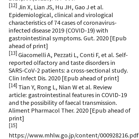
[12]
Jin X, Lian JS, Hu JH, Gao J et al.
Epidemiological, clinical and virological
characteristics of 74 cases of coronavirus-
infected disease 2019 (COVID-19) with
gastrointestinal symptoms. Gut. 2020 [Epub
ahead of print]
[13]
Giacomelli A, Pezzati L, Conti F, et al. Self-
reported olfactory and taste disorders in
SARS-CoV-2 patients: a cross-sectional study.
Clin Infect Dis. 2020 [Epub ahead of print]
[14]
Tian Y, Rong L, Nian W et al. Review
article: gastrointestinal features in COVID-19
and the possibility of faecal transmission.
Aliment Pharmacol Ther. 2020 [Epub ahead of
print]
[15]
https://www.mhlw.go.jp/content/000928216.pdf