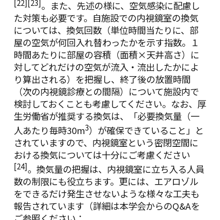
[22]
[23]
。また、先述の様に、空気感染に配慮し
た対策も必要です。自施設での内視鏡室の換気
については、換気回数（単位時間当たりに、部
屋の空気が何回入れ替わったかを示す指数。１
時間あたりに部屋の容積（面積×天井高さ）に
対してどれだけの空気が流入・流出したかによ
り算出される）を把握し、終了後の放置時間
（次の内視鏡診療との間隔）について施設内で
検討しておくことも考慮してください。
なお、厚
生労働省が推奨する換気は、「必要換気量（一
3
人あたり毎時30m
）が確保できていること」と
されていますので、内視鏡室という密閉空間に
おける換気については十分にご考慮ください
[24]
。換気量の把握は、内視鏡室に立ち入る人員
数の制限にも役立ちます。更には、エアロゾル
をできるだけ発生させないような様々な工夫も
報告されています（詳細は本学会からのQ&Aを
ご参照ください：