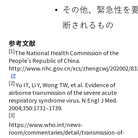
参考文献
[1]
The National Health Commission of the
People’s Republic of China.
http://www.nhc.gov.cn/xcs/zhengcwj/202002/8
[2]
Yu IT, Li Y, Wong TW, et al. Evidence of
airborne transmission of the severe acute
respiratory syndrome virus. N Engl J Med.
2004;350:1731–1739.
[3]
https://www.who.int/news-
room/commentaries/detail/transmission-of-