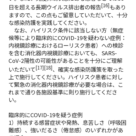
[16]
日を超える長期ウイルス排出者の報告
もあり
ますので、この点もご留意していただいて、十分
な感染防護を実践してください。
なお、ハイリスク条件に該当しない方（無症
候等により臨床的にCOVID-19を疑わない症例：
内視鏡診療におけるローリスク患者）への検診
を含む消化器内視鏡診療においても、 SARS-
CoV-2陽性の可能性があることを十分にご理解
[17]
[18]
いただいて
、確実な感染防護策を取った
上で施行してください。ハイリスク患者に対し
て緊急の消化器内視鏡診療が必要な場合は、こ
れまで通り各施設基準に則り施行してくださ
い。
臨床的にCOVID-19を疑う症例
1）持続する感冒症状や発熱、息苦しさ（呼吸困
難感）、強いだるさ（倦怠感）のいずれかがあ