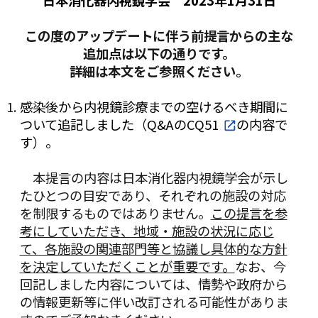
日本消化器内視鏡学会 2023年1月31日
この度のアップデートに伴う前提言からの主な
追加点は以下の通りです。
詳細は本文をご参照ください。
感染後から内視鏡診療までの空けるべき期間に
ついて追記しました（
Q&AのCQ51
の内容で
す）。
本提言の内容は日本消化器内視鏡学会が示し
たひとつの目安であり、それぞれの施設の対応
を制限するものではありません。
この提言を参
考にしていただき、地域・施設の状況に応じ
て、各施設の関連部門等と協議し具体的な方針
を決定していただくことが重要です。
なお、今
回記しました内容については、情勢や政府から
の情報更新等に伴い改訂される可能性がありま