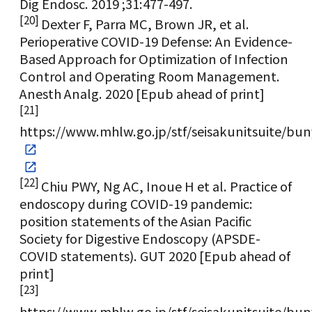
Dig Endosc. 2019 ;31:477-497.
[20]
Dexter F, Parra MC, Brown JR, et al.
Perioperative COVID-19 Defense: An Evidence-
Based Approach for Optimization of Infection
Control and Operating Room Management.
Anesth Analg. 2020 [Epub ahead of print]
[21]
https://www.mhlw.go.jp/stf/seisakunitsuite/
[22]
Chiu PWY, Ng AC, Inoue H et al. Practice of
endoscopy during COVID-19 pandemic:
position statements of the Asian Pacific
Society for Digestive Endoscopy (APSDE-
COVID statements). GUT 2020 [Epub ahead of
print]
[23]
https://www.mhlw.go.jp/stf/seisakunitsuite/bu