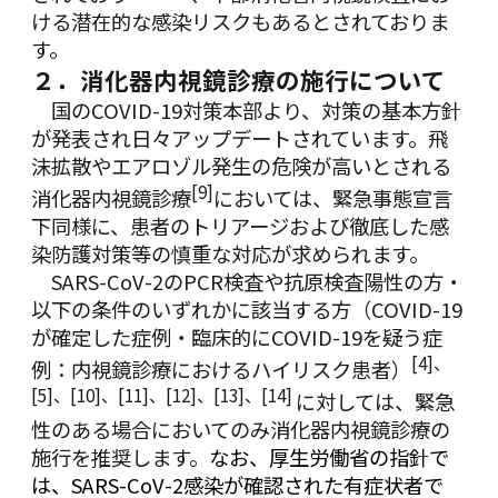
ける潜在的な感染リスクもあるとされておりま
す。
２．消化器内視鏡診療の施行について
国のCOVID-19対策本部より、対策の基本方針
が発表され日々アップデートされています。飛
沫拡散やエアロゾル発生の危険が高いとされる
[9]
消化器内視鏡診療
においては、緊急事態宣言
下同様に、患者のトリアージおよび徹底した感
染防護対策等の慎重な対応が求められます。
SARS-CoV-2のPCR検査や抗原検査陽性の方・
以下の条件のいずれかに該当する方（COVID-19
が確定した症例・臨床的にCOVID-19を疑う症
[4]
、
例：内視鏡診療におけるハイリスク患者）
[5]
、
[10]
、
[11]
、
[12]
、
[13]
、
[14]
に対しては、緊急
性のある場合においてのみ消化器内視鏡診療の
施行を推奨します。
なお、厚生労働省の指針で
は、SARS-CoV-2感染が確認された有症状者で