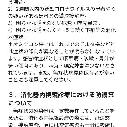
る場合。
2）2週間以内の新型コロナウイルスの患者やそ
の疑いがある患者との濃厚接触歴。
3）明らかな誘因のない味覚・嗅覚異常。
4）明らかな誘因なく４−５日続く下痢等の消化
器症状。
＊オミクロン株ではこれまでのデルタ株などと
は症状の傾向が異なることが明らかになってい
ます。感冒様症状として咽頭痛・咳嗽・鼻汁が
多い傾向にあり、味覚・嗅覚障害は少ないとさ
れています。また、無症状病原体保有者が多い
ことにも注意してください。
３．消化器内視鏡診療における防護策
について
無症状の感染例は一定数存在していることを
念頭に、消化器内視鏡診療の際には、飛沫感
染、接触感染、更には空気感染も十分に考慮し