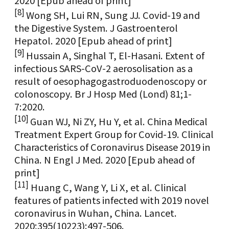
[8]
Wong SH, Lui RN, Sung JJ. Covid-19 and
the Digestive System. J Gastroenterol
Hepatol. 2020 [Epub ahead of print]
[9]
Hussain A, Singhal T, El-Hasani. Extent of
infectious SARS-CoV-2 aerosolisation as a
result of oesophagogastroduodenoscopy or
colonoscopy. Br J Hosp Med (Lond) 81;1-
7:2020.
[10]
Guan WJ, Ni ZY, Hu Y, et al. China Medical
Treatment Expert Group for Covid-19. Clinical
Characteristics of Coronavirus Disease 2019 in
China. N Engl J Med. 2020 [Epub ahead of
print]
[11]
Huang C, Wang Y, Li X, et al. Clinical
features of patients infected with 2019 novel
coronavirus in Wuhan, China. Lancet.
2020;395(10223):497-506.