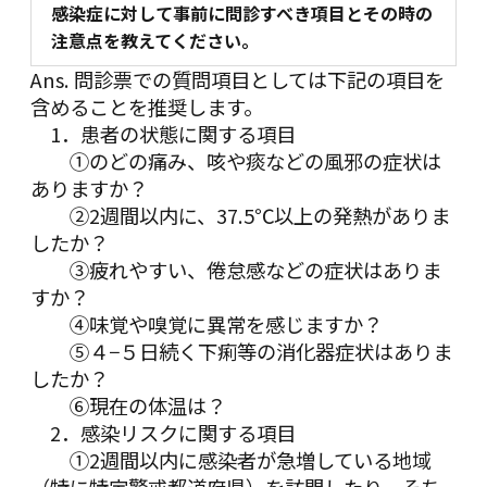
感染症に対して事前に問診すべき項目とその時の
注意点を教えてください。
Ans. 問診票での質問項目としては下記の項目を
含めることを推奨します。
1．患者の状態に関する項目
①のどの痛み、咳や痰などの風邪の症状は
ありますか？
②2週間以内に、37.5℃以上の発熱がありま
したか？
③疲れやすい、倦怠感などの症状はありま
すか？
④味覚や嗅覚に異常を感じますか？
⑤４−５日続く下痢等の消化器症状はありま
したか？
⑥現在の体温は？
2．感染リスクに関する項目
①2週間以内に感染者が急増している地域
（特に特定警戒都道府県）を訪問したり、そち