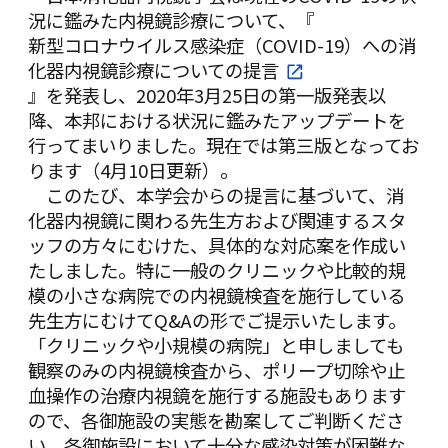
況に鑑みた内視鏡診療について、『
新型コロナウイルス感染症（COVID-19）への消
化器内視鏡診療についての提言
』を発表し、2020年3月25日の第一版発表以
降、本邦における状況に鑑みたアップデートを
行ってまいりました。現在では第三版となってお
ります（4月10日更新）。
このたび、本学会からの提言に基づいて、消
化器内視鏡に関わる先生方および関連するスタ
ッフの方々にむけた、具体的な対応案を作成い
たしました。特に一般のクリニックや比較的規
模の小さな病院での内視鏡検査を施行している
先生方にむけてQ&Aの形でご提示いたします。
「クリニックや小規模の病院」と申しましても
観察のみの内視鏡検査から、ポリープ切除や止
血操作の治療内視鏡を施行する施設もあります
ので、各御施設の実態を勘案してご判断くださ
い。各御施設において十分な感染対策が困難な