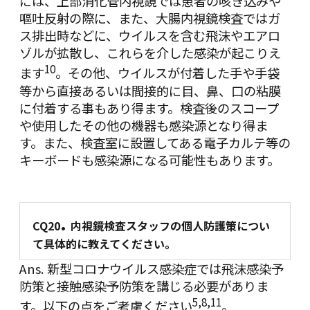
には、上部消化管内視鏡では患者の咳き込みや
嘔吐反射の際に、また、大腸内視鏡検査ではガ
ス排出時などに、ウイルスを含む⾶沫やエアロ
ゾルが拡散し、これらを介した感染が起こりえ
10
ます
。その他、ウイルスが付着した手や手袋
等から直接あるいは間接的に⽬、⿐、⼝の粘膜
に付着する事もあり得ます。検査後のスコープ
や使用したその他の機器も感染源となり得ま
す。また、検査室に設置してある電子カルテ等の
キーボードも感染源になる可能性もあります。
.
CQ20
内視鏡検査スタッフの個人防護策につい
て具体的に教えてください。
Ans. 新型コロナウイルス感染症では⾶沫感染予
防策と接触感染予防策を講じる必要がありま
5
,
8
,
11
す。以下の点をご考慮ください
。