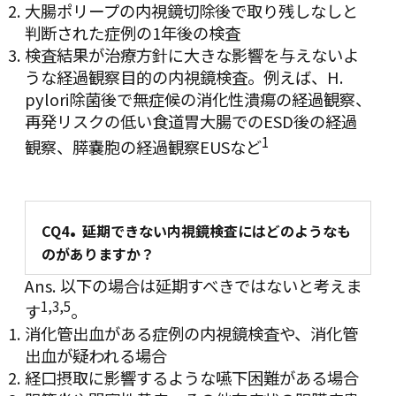
大腸ポリープの内視鏡切除後で取り残しなしと
判断された症例の1年後の検査
検査結果が治療方針に大きな影響を与えないよ
うな経過観察目的の内視鏡検査。例えば、
H.
pylori
除菌後で無症候の消化性潰瘍の経過観察、
再発リスクの低い食道胃大腸でのESD後の経過
1
観察、膵嚢胞の経過観察EUSなど
.
CQ4
延期できない内視鏡検査にはどのようなも
のがありますか？
Ans. 以下の場合は延期すべきではないと考えま
1
,
3
,
5
す
。
消化管出血がある症例の内視鏡検査や、消化管
出血が疑われる場合
経口摂取に影響するような嚥下困難がある場合