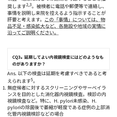
2
,
3
奨します
。被検者に電話や郵便等で連絡し、
事情を説明し来院を控えるよう指示することが
肝要と考えます。
この「事情」については、物
品不足・感染拡大など、各施設や地域の実情に
沿ってご説明ください。
.
CQ3
延期してよい内視鏡検査にはどのようなも
のがありますか？
Ans. 以下の検査は延期を考慮すべきであると考
5
えられます
。
無症候者に対するスクリーニングやサーベイラ
ンスを目的とした消化器内視鏡検査。検診の内
視鏡検査など。特に、
H.
pylori
未感染、
H.
pylori
の除菌後で萎縮が軽度である症例の上部消
化管内視鏡検診などの場合