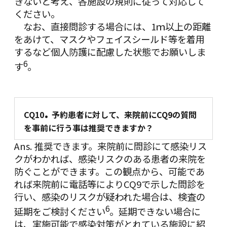
きないと考え、各施設の規則に従って対応して
ください。
なお、直接問診する場合には、1ｍ以上の距離
をあけて、マスクやフェイスシールド等を着用
するなど個人防護に配慮した状態でお願いしま
6
す
。
.
CQ10
予約患者に対して、来院前にCQ9の質問
を事前に行う事は推奨できますか？
Ans. 推奨できます。来院前に問診にて感染リス
クがわかれば、感染リスクのある患者の来院を
防ぐことができます。この観点から、可能であ
れば来院前に電話等により
CQ9
で示した問診を
行い、感染のリスクが疑われた場合は、検査の
6
延期をご検討ください
。延期できない場合に
は、実施可能で感染対策がとれている施設に紹