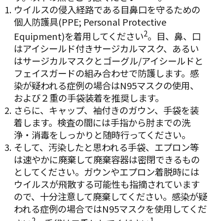
ウイルスの侵入経路である目鼻口を守るための
個⼈防護具(PPE; Personal Protective
2
Equipment)を着⽤してください
。目、鼻、口
はアイシールド付きサージカルマスク、あるい
はサージカルマスクとゴーグル/アイシールドと
フェイスガードの組み合わせで防護します。感
染が疑われる症例の場合はN95マスクの使用、
および２重の手袋装着を推奨します。
さらに、キャップ、袖付きのガウン、手袋を装
着します。検査の間には手指から肘までの洗
浄・消毒をしっかりと随時行ってください。
そして、汚染したと思われる手袋、エプロン等
は速やかに廃棄して廃棄容器は密閉できるもの
としてください。ガウンやエプロン着脱時には
ウイルスが飛散する可能性も指摘されています
ので、十分注意して廃棄してください。感染が疑
われる症例の場合ではN95マスクを使用してくだ
2
1