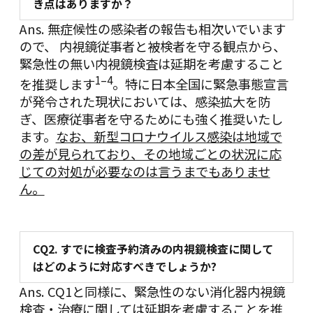
き点はありますか？
Ans. 無症候性の感染者の報告も相次いでいます
ので、 内視鏡従事者と被検者を守る観点から、
緊急性の無い内視鏡検査は延期を考慮すること
1
–
4
を推奨します
。特に日本全国に緊急事態宣言
が発令された現状においては、感染拡大を防
ぎ、医療従事者を守るためにも強く推奨いたし
ます。
なお、新型コロナウイルス感染は地域で
の差が見られており、その地域ごとの状況に応
じての対処が必要なのは言うまでもありませ
ん。
CQ2.
すでに検査予約済みの内視鏡検査に関して
はどのように対応すべきでしょうか?
Ans.
CQ1
と同様に、緊急性のない消化器内視鏡
検査・治療に関しては延期を考慮することを推