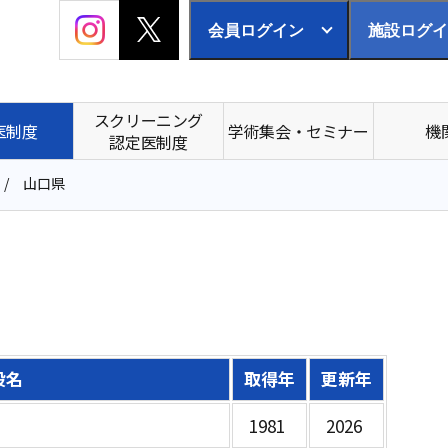
会員ログイン
施設ログイ
スクリーニング
医制度
学術集会・セミナー
機
認定医制度
山口県
設名
取得年
更新年
1981
2026