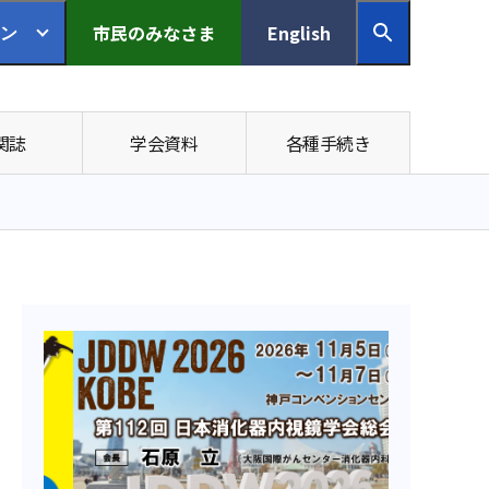
市民の
みなさま
English
ン
関誌
学会資料
各種手続き