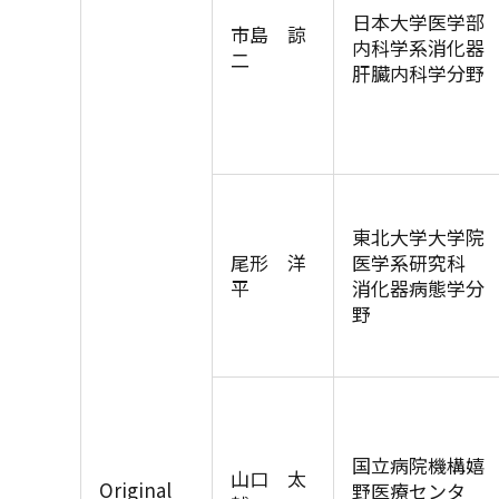
日本大学医学部
市島 諒
内科学系消化器
二
肝臓内科学分野
東北大学大学院
尾形 洋
医学系研究科
平
消化器病態学分
野
国立病院機構嬉
山口 太
Original
野医療センタ