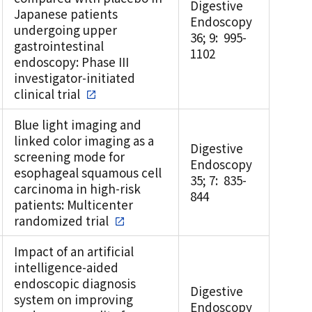
Digestive
Japanese patients
Endoscopy
undergoing upper
36; 9: 995-
gastrointestinal
1102
endoscopy: Phase III
investigator-initiated
clinical trial
Blue light imaging and
linked color imaging as a
Digestive
screening mode for
Endoscopy
esophageal squamous cell
35; 7: 835-
carcinoma in high-risk
844
patients: Multicenter
randomized trial
Impact of an artificial
intelligence-aided
endoscopic diagnosis
Digestive
system on improving
Endoscopy