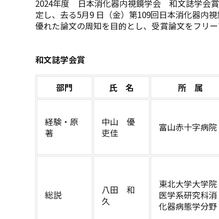
2024年度 日本消化器内視鏡学会 和文誌学会
定し、去る5月9 日（金）第109回日本消化器
優れた論文の周知を目的とし、受賞論文をフリー
和文誌学会賞
部門
氏 名
所 属
経験・原
中山 優
富山赤十字病院
著
吏佳
東北大学大学院
八田 和
総説
医学系研究科消
久
化器病態学分野