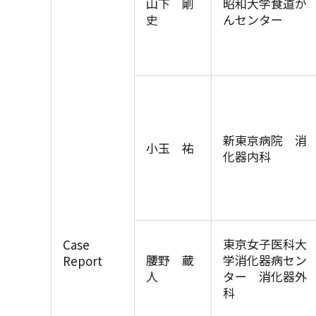
山下 剛
昭和大学食道が
史
んセンター
新東京病院 消
小玉 祐
化器内科
東京女子医科大
Case
腰野 蔵
学消化器病セン
Report
人
ター 消化器外
科