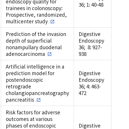
endoscopy quality for
36; 1: 40-48
trainees in colonoscopy:
Prospective, randomized,
multicenter study
Prediction of the invasion
Digestive
depth of superficial
Endoscopy
nonampullary duodenal
36; 8: 927-
adenocarcinoma
938
Artificial intelligence in a
prediction model for
Digestive
postendoscopic
Endoscopy
retrograde
36; 4: 463-
cholangiopancreatography
472
pancreatitis
Risk factors for adverse
outcomes at various
phases of endoscopic
Digestive