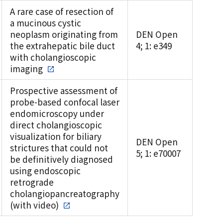
A rare case of resection of
a mucinous cystic
neoplasm originating from
DEN Open
the extrahepatic bile duct
4; 1: e349
with cholangioscopic
imaging
Prospective assessment of
probe-based confocal laser
endomicroscopy under
direct cholangioscopic
visualization for biliary
DEN Open
strictures that could not
5; 1: e70007
be definitively diagnosed
using endoscopic
retrograde
cholangiopancreatography
(with video)