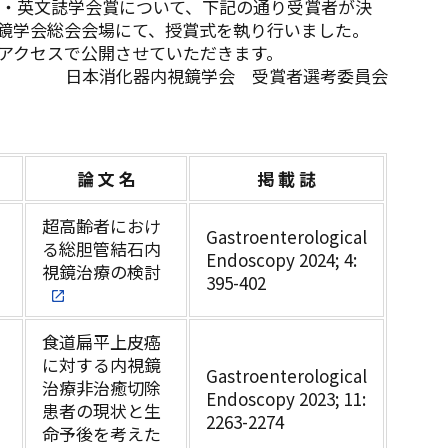
賞・英文誌学会賞について、下記の通り受賞者が決
内視鏡学会総会会場にて、授賞式を執り行いました。
アクセスで公開させていただきます。
日本消化器内視鏡学会 受賞者選考委員会
論 文 名
掲 載 誌
超高齢者におけ
Gastroenterological
る総胆管結石内
Endoscopy 2024; 4:
視鏡治療の検討
395-402
食道扁平上皮癌
に対する内視鏡
Gastroenterological
治療非治癒切除
Endoscopy 2023; 11:
患者の現状と生
2263-2274
命予後を考えた