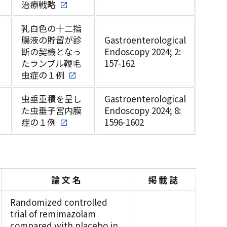
治療戦略
乳白色の十二指
腸液の貯留が診
Gastroenterological
断の契機となっ
Endoscopy 2024; 2:
たランブル鞭毛
157-162
虫症の１例
虫垂重積を呈し
Gastroenterological
た虫垂子宮内膜
Endoscopy 2024; 8:
症の１例
1596-1602
論 文 名
掲 載 誌
Randomized controlled
trial of remimazolam
compared with placebo in