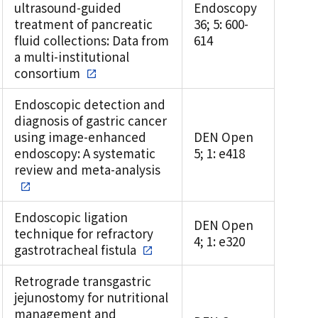
ultrasound-guided
Endoscopy
treatment of pancreatic
36; 5: 600-
fluid collections: Data from
614
a multi-institutional
consortium
Endoscopic detection and
diagnosis of gastric cancer
using image-enhanced
DEN Open
endoscopy: A systematic
5; 1: e418
review and meta-analysis
Endoscopic ligation
DEN Open
technique for refractory
4; 1: e320
gastrotracheal fistula
Retrograde transgastric
jejunostomy for nutritional
management and