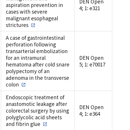
DEN Open
aspiration prevention in
4; 1: e321
cases with severe
malignant esophageal
strictures
A case of gastrointestinal
perforation following
transarterial embolization
for an intramural
DEN Open
hematoma after cold snare
5; 1: e70017
polypectomy of an
adenoma in the transverse
colon
Endoscopic treatment of
anastomotic leakage after
DEN Open
colorectal surgery by using
4; 1: e364
polyglycolic acid sheets
and fibrin glue