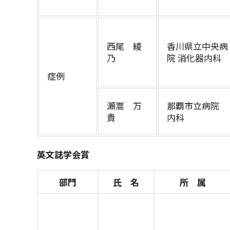
西尾 綾
香川県立中央病
乃
院 消化器内科
症例
瀬嵩 万
那覇市立病院
貴
内科
英文誌学会賞
部門
氏 名
所 属