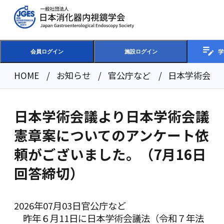
学
会員ログイン
施設ログイン
HOME
お知らせ
官公庁など
日本学術会議
日本学術会議より日本学術会議
憲章案についてのアンケート依
頼がございました。（7月16日
回答締切）
2026年07月03日
官公庁など
昨年６月11日に日本学術会議法（令和７年法