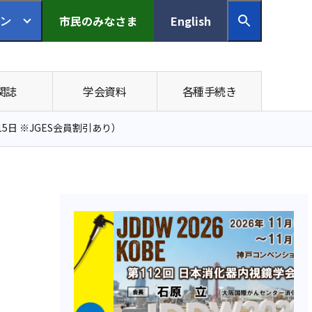
市民の
みなさま
English
ン
関誌
学会資料
各種手続き
：12月15日 ※JGES会員割引あり）