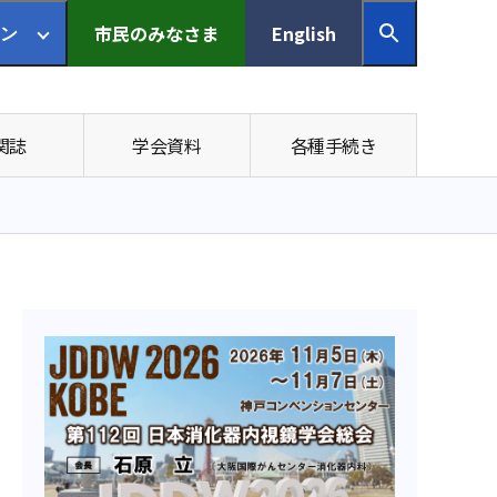
市民の
みなさま
English
ン
関誌
学会資料
各種手続き