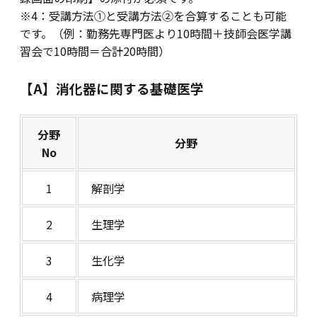
※4：受講方法①と受講方法②を合算することも可能
です。（例：勤務先専門医より10時間＋技師会医学講
習会で10時間＝合計20時間）
【A】消化器に関する基礎医学
分野
分野
No
1
解剖学
2
生理学
3
生化学
4
病理学