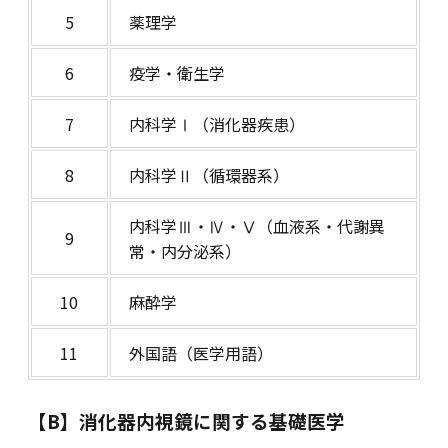
5
薬理学
6
疫学・衛生学
7
内科学Ⅰ（消化器疾患）
8
内科学Ⅱ（循環器系）
内科学Ⅲ・Ⅳ・Ⅴ（血液系・代謝異
9
常・内分泌系）
10
麻酔学
11
外国語（医学用語）
【B】消化器内視鏡に関する基礎医学