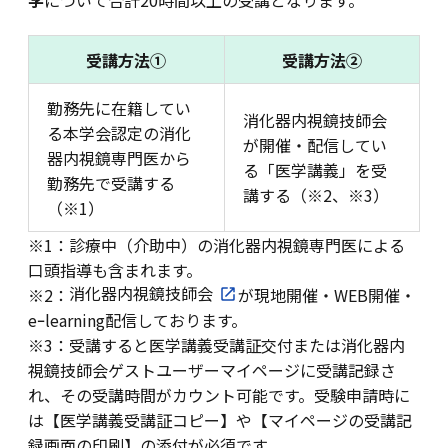
学
について合計20時間以上の受講となります。
受講方法①
受講方法②
勤務先に在籍してい
消化器内視鏡技師会
る本学会認定の消化
が開催・配信してい
器内視鏡専門医から
る「医学講義」を受
勤務先で受講する
講する（※2、※3）
（※1）
※1：診療中（介助中）の消化器内視鏡専門医による
口頭指導も含まれます。
消化器内視鏡技師会
※2：
が現地開催・WEB開催・
eｰlearning配信しております。
※3：受講すると医学講義受講証交付または消化器内
視鏡技師会ゲストユーザーマイページに受講記録さ
れ、その受講時間がカウント可能です。受験申請時に
は【医学講義受講証コピー】や【マイページの受講記
録画面の印刷】の添付が必須です。