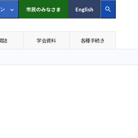
市民の
みなさま
English
ン
関誌
学会資料
各種手続き