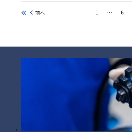
前へ
1
…
6