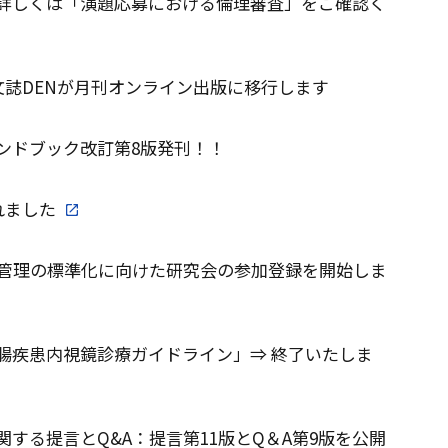
。詳しくは「演題応募における倫理審査」をご確認く
英文誌DENが月刊オンライン出版に移行します
ンドブック改訂第8版発刊！！
れました
期管理の標準化に向けた研究会の参加登録を開始しま
腸疾患内視鏡診療ガイドライン」⇒ 終了いたしま
する提言とQ&A：提言第11版とQ＆A第9版を公開