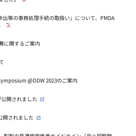
る申出等の事務処理手続の取扱い」について、PMDA
。
推薦に関するご案内
て
al Symposium @DDW 2023のご案内
が公開されました
ibで公開されました
）製剤の最適使用推進ガイドライン（非小細胞肺