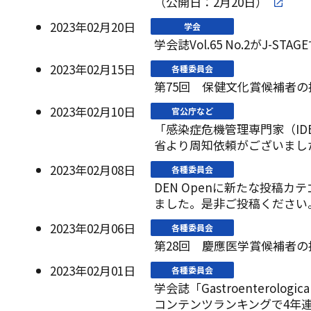
（公開日：2月20日）
2023年02月20日
学会
学会誌Vol.65 No.2がJ-S
2023年02月15日
各種委員会
第75回 保健文化賞候補者
2023年02月10日
官公庁など
「感染症危機管理専門家（ID
省より周知依頼がございまし
2023年02月08日
各種委員会
DEN Openに新たな投稿カテゴリ
ました。是非ご投稿ください
2023年02月06日
各種委員会
第28回 慶應医学賞候補者
2023年02月01日
各種委員会
学会誌「Gastroenterologi
コンテンツランキングで4年