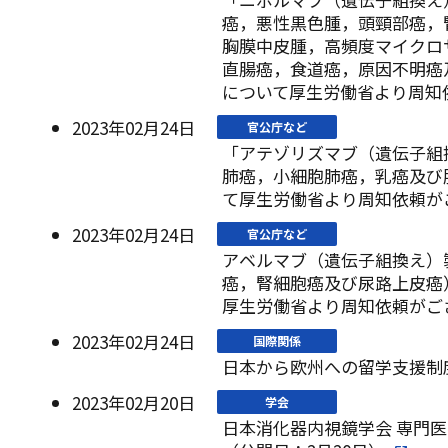
癌，悪性黒色腫，頭頸部癌，
胸膜中皮腫，高頻度マイクロサ
直腸癌，食道癌，原因不明癌
について厚生労働省より周知
2023年02月24日
官公庁など
「アテゾリズマブ（遺伝子組
肺癌，小細胞肺癌，乳癌及び
て厚生労働省より周知依頼が
2023年02月24日
官公庁など
アベルマブ（遺伝子組換え）
癌，腎細胞癌及び尿路上皮癌
厚生労働省より周知依頼がご
2023年02月24日
国際関係
日本から欧州への留学支援制度
2023年02月20日
学会
日本消化器内視鏡学会 専門医