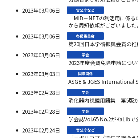
2023年03月06日
官公庁など
「MID－NETの利活用に係
から周知依頼がございました
2023年03月06日
各種委員会
第20回日本学術振興会賞の
2023年03月06日
学会
2023年度会費免除申請につい
2023年03月03日
国際関係
ASGE & JGES Internation
2023年02月28日
学会
消化器内視鏡用語集 第5版
2023年02月28日
学会
学会誌Vol.65 No.2がKaL
2023年02月24日
官公庁など
「ニボルマブ（遺伝子組換え